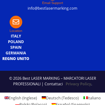
Email Support
info@bestlasermarking.com
Location
ITALY
POLAND
SPAIN
GERMANIA
REGNO UNITO
© 2026 Best LASER MARKING – MARCATORI LASER
PROFESSIONALI
| Contattaci
Privacy Policy
.
English
(
Inglese
)
Deutsch
(
Tedesco
)
Italiano
Polski
(
Polacco
)
Español
(
Spagnolo
)