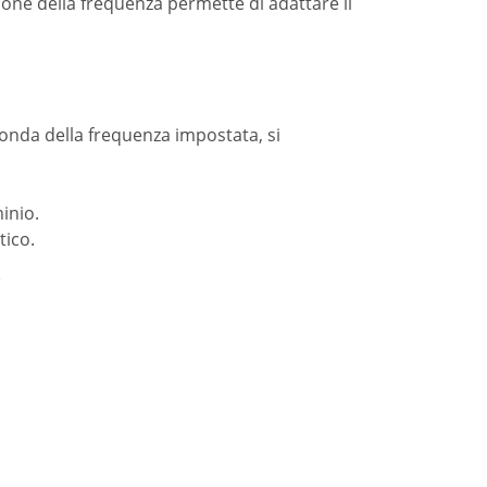
ione della frequenza permette di adattare il
conda della frequenza impostata, si
inio.
tico.
i