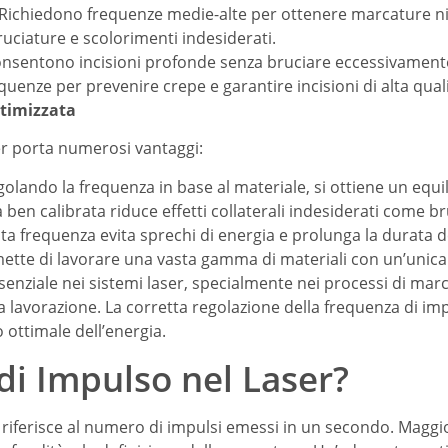
 Richiedono frequenze medie-alte per ottenere marcature n
ruciature e scolorimenti indesiderati.
onsentono incisioni profonde senza bruciare eccessivamente 
quenze per prevenire crepe e garantire incisioni di alta quali
ttimizzata
er porta numerosi vantaggi:
golando la frequenza in base al materiale, si ottiene un equili
 ben calibrata riduce effetti collaterali indesiderati come b
usta frequenza evita sprechi di energia e prolunga la durata de
mette di lavorare una vasta gamma di materiali con un’unic
nziale nei sistemi laser, specialmente nei processi di marcat
ella lavorazione. La corretta regolazione della frequenza di i
o ottimale dell’energia.
di Impulso nel Laser?
i riferisce al numero di impulsi emessi in un secondo. Maggi