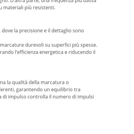
gno. D’altra parte, una frequenza più bassa
materiali più resistenti.
e, dove la precisione e il dettaglio sono
 marcature durevoli su superfici più spesse.
ando l’efficienza energetica e riducendo il
ina la qualità della marcatura o
fferenti, garantendo un equilibrio tra
a di impulso controlla il numero di impulsi