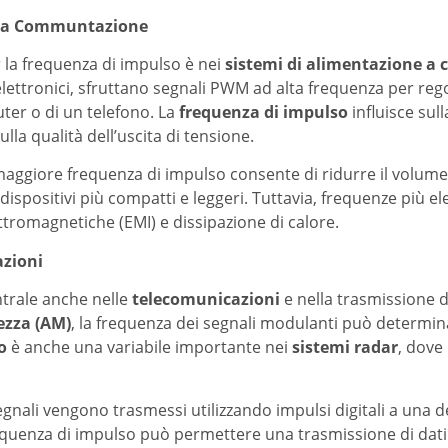
ri a Communtazione
 la frequenza di impulso è nei
sistemi di alimentazione 
i elettronici, sfruttano segnali PWM ad alta frequenza per re
uter o di un telefono. La
frequenza di impulso
influisce sul
ulla qualità dell’uscita di tensione.
 maggiore frequenza di impulso consente di ridurre il volum
ispositivi più compatti e leggeri. Tuttavia, frequenze più el
tromagnetiche (EMI) e dissipazione di calore.
azioni
trale anche nelle
telecomunicazioni
e nella trasmissione d
ezza (AM)
, la frequenza dei segnali modulanti può determinar
o
è anche una variabile importante nei
sistemi radar
, dove
segnali vengono trasmessi utilizzando impulsi digitali a una
 frequenza di impulso può permettere una trasmissione di dat