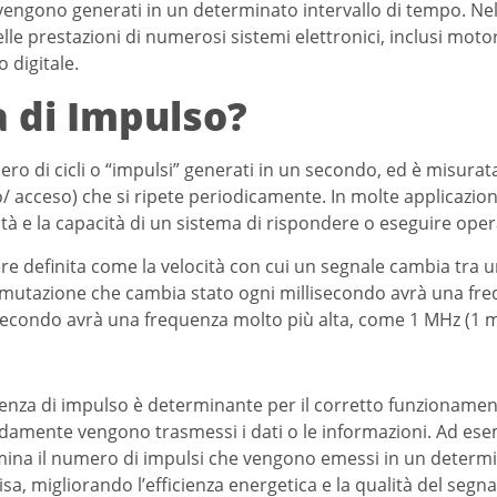
engono generati in un determinato intervallo di tempo. Nell
le prestazioni di numerosi sistemi elettronici, inclusi moto
 digitale.
a di Impulso?
mero di cicli o “impulsi” generati in un secondo, ed è misura
o/ acceso) che si ripete periodicamente. In molte applicazion
à e la capacità di un sistema di rispondere o eseguire oper
ere definita come la velocità con cui un segnale cambia tra 
mutazione che cambia stato ogni millisecondo avrà una freq
condo avrà una frequenza molto più alta, come 1 MHz (1 mil
uenza di impulso è determinante per il corretto funzionamen
damente vengono trasmessi i dati o le informazioni. Ad ese
rmina il numero di impulsi che vengono emessi in un determ
a, migliorando l’efficienza energetica e la qualità del segna