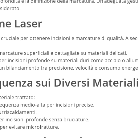
profondità e la definizione della marcatura. Un’adeguata gest
esiderato.
ne Laser
 cruciale per ottenere incisioni e marcature di qualità. A se
arcature superficiali e dettagliate su materiali delicati.
per incisioni profonde su materiali duri come acciaio o allum
 un bilanciamento tra precisione, velocità e consumo energe
quenza sui Diversi Material
eriale trattato:
Frequenza medio-alta per incisioni precise.
surriscaldamenti.
er incisioni profonde senza bruciature.
per evitare microfratture.