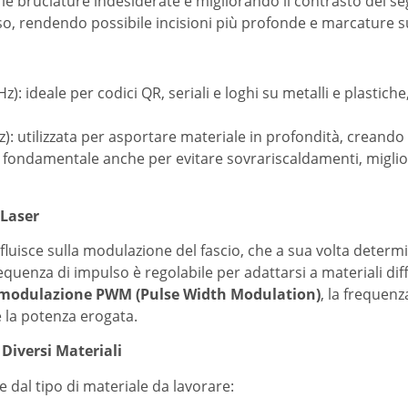
e bruciature indesiderate e migliorando il contrasto del se
 rendendo possibile incisioni più profonde e marcature su 
Hz): ideale per codici QR, seriali e loghi su metalli e plastich
z): utilizzata per asportare materiale in profondità, creando
 fondamentale anche per evitare sovrariscaldamenti, miglior
 Laser
nfluisce sulla modulazione del fascio, che a sua volta determ
 frequenza di impulso è regolabile per adattarsi a materiali di
modulazione PWM (Pulse Width Modulation)
, la frequenz
 la potenza erogata.
Diversi Materiali
 dal tipo di materiale da lavorare: