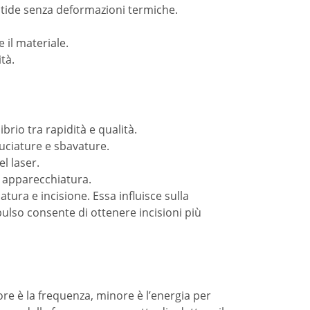
itide senza deformazioni termiche.
il materiale.
tà.
brio tra rapidità e qualità.
ruciature e sbavature.
l laser.
a apparecchiatura.
ura e incisione. Essa influisce sulla
mpulso consente di ottenere incisioni più
ore è la frequenza, minore è l’energia per