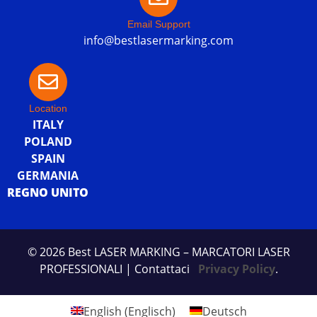
Email Support
info@bestlasermarking.com
Location
ITALY
POLAND
SPAIN
GERMANIA
REGNO UNITO
© 2026 Best LASER MARKING – MARCATORI LASER
PROFESSIONALI
| Contattaci
Privacy Policy
.
English
(
Englisch
)
Deutsch