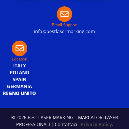
Email Support
info@bestlasermarking.com
Location
ITALY
POLAND
SPAIN
GERMANIA
REGNO UNITO
© 2026 Best LASER MARKING – MARCATORI LASER
PROFESSIONALI
| Contattaci
Privacy Policy
.