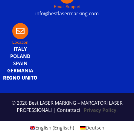
Email Support
info@bestlasermarking.com
Location
ITALY
POLAND
SPAIN
GERMANIA
REGNO UNITO
© 2026 Best LASER MARKING – MARCATORI LASER
PROFESSIONALI
| Contattaci
Privacy Policy
.
English
(
Englisch
)
Deutsch